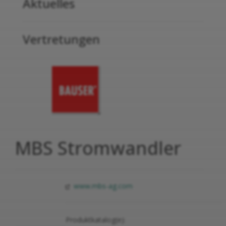
Aktuelles
Vertretungen
MBS Stromwandler
www.mbs-ag.com
Produktkatalog(e):