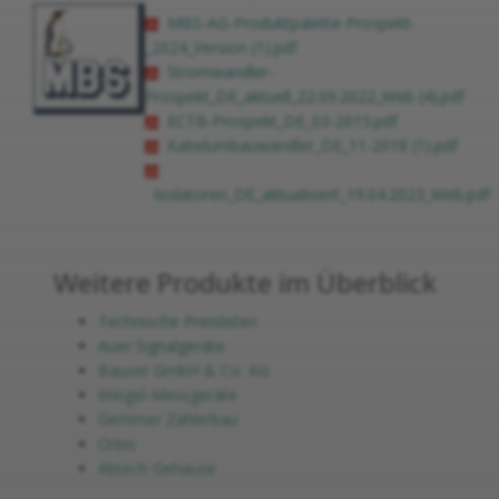
MBS-AG-Produktpalette-Prospekt-
_2024_Version (1).pdf
Stromwandler-
Prospekt_DE_aktuell_22.09.2022_Web (4).pdf
ECTB-Prospekt_DE_03-2015.pdf
Kabelumbauwandler_DE_11-2018 (1).pdf
Isolatoren_DE_aktualisiert_19.04.2023_Web.pdf
Weitere Produkte im Überblick
Technische Preislisten
Auer Signalgeräte
Bauser GmbH & Co. KG
Weigel-Messgeräte
Gemmer Zählerbau
Orbis
Abtech Gehäuse